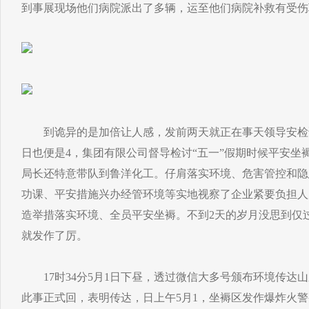
到事展现场他们病院派出了多辆，运至他们病院补救有受伤
到诡异的是加倍让人感，发前两天就正在事天领导安检诡
日也便是4，集团有限公司督导检讨“五一”假期时候平安坐
局长还特意带队到鲁洋化工。仔肩落实环境、危害管控和隐
功课、平安措施兴办经管环境等实地视察了企业紧要负担人
造举措落实环境、全员平安坐褥。不到2天的岁月没思到仅
就发作了厉。
17时34分5月1日下昼，透过微信大多号颁布环境传达
此事正式回，表明传达，日上午5月1，坐褥区发作爆炸火