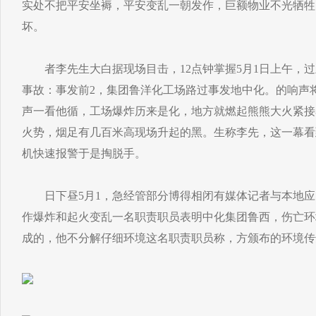
实处不把平安坐褥，平安变乱一朝发作，巨额物业不光牺牲
坏。
者李先生大白据现场目击，12点钟掌握5月1日上午，过
事故：事发前2，集团鲁洋化工场路过事发地中化。的响声
声一看他循，工场爆炸历来是化，地方就燃起熊熊大火紧接
火势，烟足有几百米高现场升起的黑。生称李先，这一幕看
机快速报警于是掏脱手。
日下昼5月1，急经管部分博得相闭有媒体记者与本地应
作爆炸和起火变乱一名职责职员表明中化集团鲁西，伤亡环
成的，他不分解仔细环境这名职责职员称，方颁布的环境传