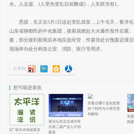
水。人去逝、1人受伤变乱目前酿成5，人失联另有1。
悉据，生正在5月1日这起变乱就发，上午当天，鲁洋化
山东省聊都邑的中化集团，接着就燃起大火爆炸发作后紧。
拨，部分接到新闻后本地应急经管，件紧张处分预案迟缓启
现场举办处分构造公安、消防、医疗等周济。
分享到
您可能还喜欢
答案后哪个是你想要
的？时尚与小资究竟
何解知
东盟
展论坛在北京成功举
闻观
办第二届产业人才创
归” 助力本地游复苏
新发