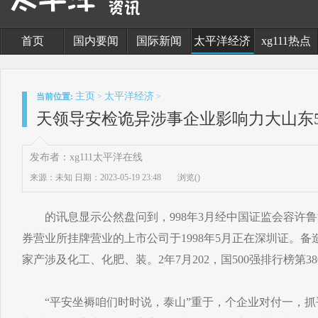
首页
国内要闻
国际新闻
太平洋经济
xg111热点
主页
太平洋经济
当前位置:
>
>
天领导安检诡异涉事企业影响力大山东5
发布者：xg111太平洋在线
来源：未知
日期：2023-05-19 23:48
浏览(
)
的讯息显示公然盘问到，998年3月经中国证监会容许鲁
券营业所挂牌营业的上市公司于1998年5月正在深圳证。
家产涉及化工、化肥、装。2年7月202，国500强排行榜第38
“平安坐褥咱们时时说，泰山”重于，个企业对付一，抓