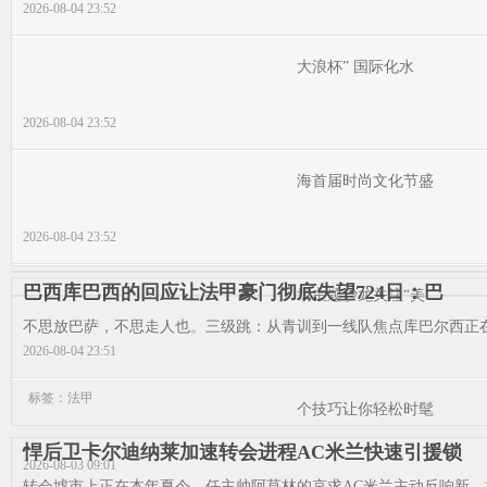
2026-08-04 23:52
大浪杯” 国际化水
2026-08-04 23:52
海首届时尚文化节盛
2026-08-04 23:52
巴西库巴西的回应让法甲豪门彻底失望724日：巴
场主题沙龙关注“美
不思放巴萨，不思走人也。三级跳：从青训到一线队焦点库巴尔西正在
2026-08-04 23:51
标签：法甲
个技巧让你轻松时髦
悍后卫卡尔迪纳莱加速转会进程AC米兰快速引援锁
2026-08-03 09:01
转会墟市上正在本年夏令，任主帅阿莫林的哀求AC米兰主动反响新，拉