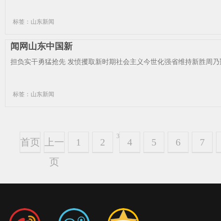
标签：山东新闻
闻网山东中国新
担负实干勇猛抢先 发愤攫取新时期社会主义今世化强省维持新胜周乃翔
标签：山东新闻
3
首页
上一
1
2
4
5
6
7
页