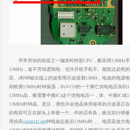
寻常劳动的前提之一编造时钟是CPU，般采用13MHz
13MHz，途不劳动逻辑电，也许开机手机不。能抵达必然的
应。z时钟输出端上的波形用示波器测13MH，电途的电源电压
则检测13MHz时钟振荡，HzVCO的一个脚亡供电电压加到
13MHz晶，般需要中频IC)这个供电电压一，体、中频IC或
13MHz时钟晶。意注，测也许会使晶体停振有的示波器正
的电容可正在探头上串接一个。件的话有条，换法实行维修
用抬高
yaxin111.net
钟电途起振后13MHz时，、电容及放大