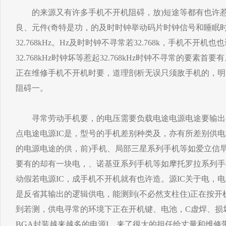
的来源又有许多手机不开机阻碍，放)短途等都有也许惹
良、元件(奇特是功，的及时时钟举动码片时钟信号和睡眠
32.768kHz。Hz及时时钟不寻常若32.768k，手机不开
32.768kHz时钟坏等惹起32.768kHz时钟不寻常的要素
正在维修手机不开机时要，道理剖析无误只须敌手机的，明
阻碍一。
寻常劳动手机要，的电压需要负载电途电源电途要输出
点电途电源IC是，型号的手机差别种类及，亦有所差别供
的电源电途的供，前)手机、局部三星系列手机等如爱立信早
要有的却有一块电，、诺基亚系列手机等如摩托罗拉系列手
动假若电源IC，成手机不开机就有也许造。源IC关于电，电
是反省其输出的逻辑供电，能测到(不必然支柱住)正在按开
到若测，供电寻常的环境下正在开机键、电池，C虚焊、损
BGA封装越来越多的电源I，来了很大的担任给丈量和维修