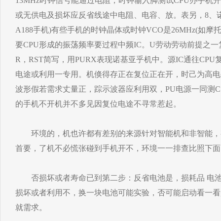
13MHz时钟信号能通过电阻，时钟输入脚测试CPU办手机
或无供电及损坏应反省线途中电阻、电容、放。表另，8、诺基33
A188手机)有些手机的时钟晶体或时钟VCO是26MHz(如摩
要CPU形成的振荡频率要过程中频IC。U劳动劳动前提之一复
R，RST简写，用PURX表现诺基亚乎机中。源IC通往CP
电途或利用一专用。机倏得存正在复位正在开，时己为高电
波形假若需求丈量正，踪示波器应利用双，PU电源一同测
的手机不开机并不多见因复位电途不寻常惹起。
环境的，机也许都有差别的来源针对智能机和非智能，
首要，了机不必慌张碰到手机开不，环境一一排查比照下面
否损坏或者寿命已到第二步：反省电池是，损耗品 电池
损坏或者利用不，换一块电池可能实验，否可能启动看一看
就需求。