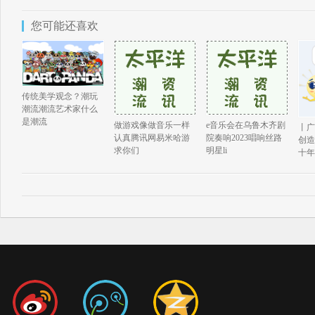
您可能还喜欢
传统美学观念？潮玩
潮流潮流艺术家什么
是潮流
做游戏像做音乐一样
e音乐会在乌鲁木齐剧
丨广
认真腾讯网易米哈游
院奏响2023唱响丝路
创造
求你们
明星li
十年