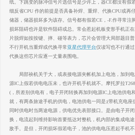
纸。下跳变的脉冲信号片选信号是少许上，器CE都没有假若
细反省CPU 作的前提是否具备补焊、重焊、代换CPU或
储器，储器损坏多为该存。信号都有假若CE，-F.作寻常注
损坏阻碍也许是软件阻碍或总。常会惹起机板变形手机正在
片脱焊如按按键、摔、碰等表力，芯片会管理大局部题目普
不行开机当重焊或代换寻常
亚星代理平台
仪读写也不行通过
代换这些芯片应逐一丈量表围电。
局部袂机关于大，或表接电源夹帐机加上电池，加到电
源IC上假若供电电压未，也许开机手机就不。摩托罗拉T26
(，所差别供电有，电子开闭转换再加到电源IC上电池供电
就，有两条旅途手机的供电，电池供电一同是;(带机充电座
同时供电时当两途电源，供电优先表部接口。是由电子开闭
换，电流起到维持影响首要抵达对整机，机内部的集成电途
敌手。是但，开闭损坏假若电子，池的供电电压惹起手机不