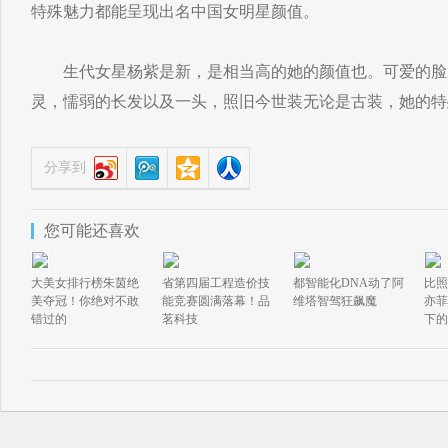
特殊魅力都能呈现出名中国女明星颜值。
生代女星杨紫是新，是相当高的她的颜值也。可爱的脸
灵，懦弱的长发以及一头，照旧今世装无论是古装，她的特
分享到
您可能还喜欢
大美女排行榜朱茵绝
省第四届工程造价技
都智能化DNA动了阿
比照
美夺冠！你绝对不敢
能竞赛圆满落幕！品
维塔智驾狂飙魔
亦菲
错过的
茗科技
下的